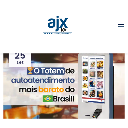
25
set