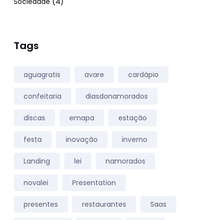
(4)
Sociedade
Tags
aguagratis
avare
cardápio
confeitaria
diasdonamorados
discas
emapa
estação
festa
inovação
inverno
Landing
lei
namorados
novalei
Presentation
presentes
restaurantes
Saas