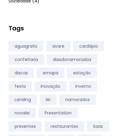
(4)
Sociedade
Tags
aguagratis
avare
cardápio
confeitaria
diasdonamorados
discas
emapa
estação
festa
inovação
inverno
Landing
lei
namorados
novalei
Presentation
presentes
restaurantes
Saas