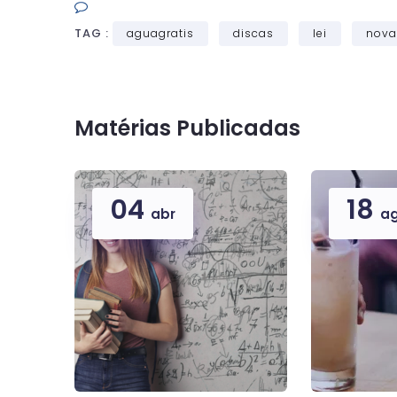
TAG :
aguagratis
discas
lei
nova
Matérias Publicadas
04
18
abr
a