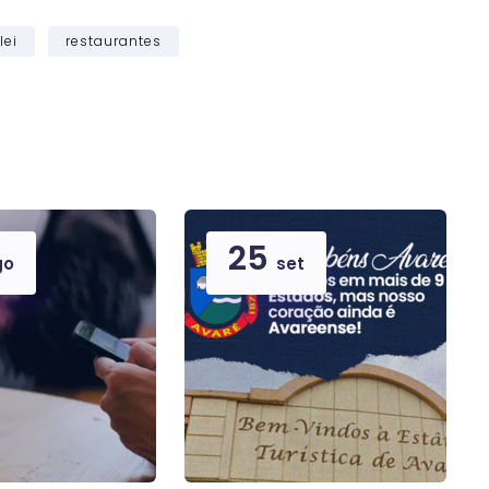
lei
restaurantes
25
go
set