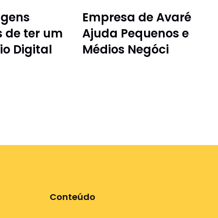
agens
Empresa de Avaré
s de ter um
Ajuda Pequenos e
o Digital
Médios Negóci
Conteúdo