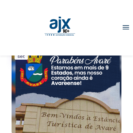
25
set