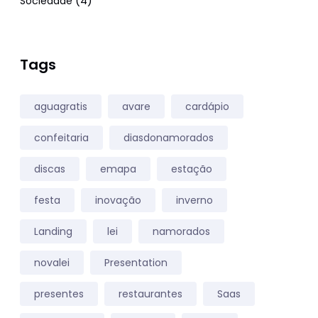
(4)
Sociedade
Tags
aguagratis
avare
cardápio
confeitaria
diasdonamorados
discas
emapa
estação
festa
inovação
inverno
Landing
lei
namorados
novalei
Presentation
presentes
restaurantes
Saas