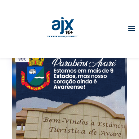
25
set