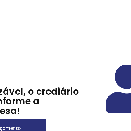
zável
, o crediário
nforme a
esa!
orçamento