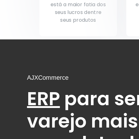
está a maior fatia dos
e
seus lucros dentre
seus produtos
AJXCommerce
ERP
para se
varejo mais