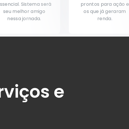
ssencial. Sistema será
prontos para ação 
seu melhor amigo
os que já geraram
nessa jornada.
renda.
rviços e