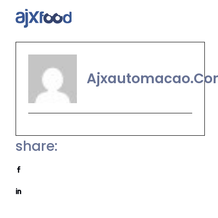
Ajxautomacao.co
share: