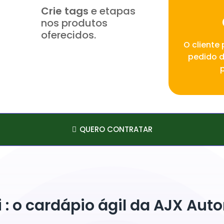
Crie tags
e etapas
nos produtos
oferecidos.
O cliente 
pedido d
QUERO CONTRATAR
 : o cardápio ágil da AJX Au