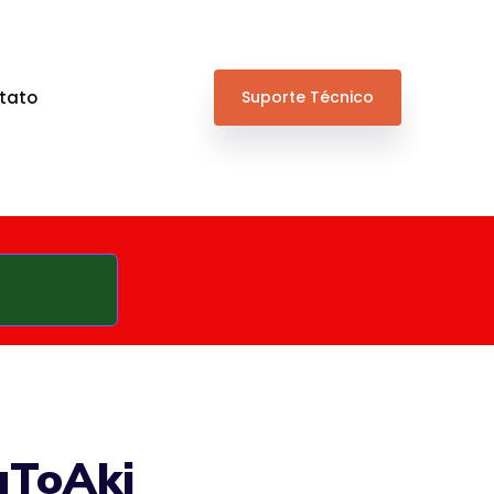
tato
Suporte Técnico
EuToAki